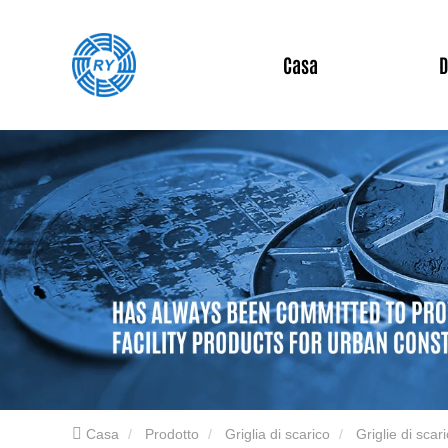
Casa
D
Casa
Prodotto
Griglia di scarico
Griglie di scar