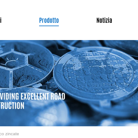
i
Prodotto
Notizia
ico zincate