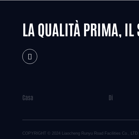
LA QUALITÀ PRIMA, IL
Casa
Di
COPYRIGHT © 2024
Liaocheng Runyu Road Facilities Co., LTD