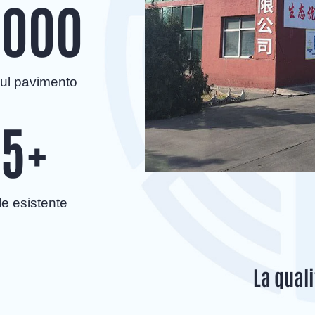
0000
ul pavimento
5
+
e esistente
La quali