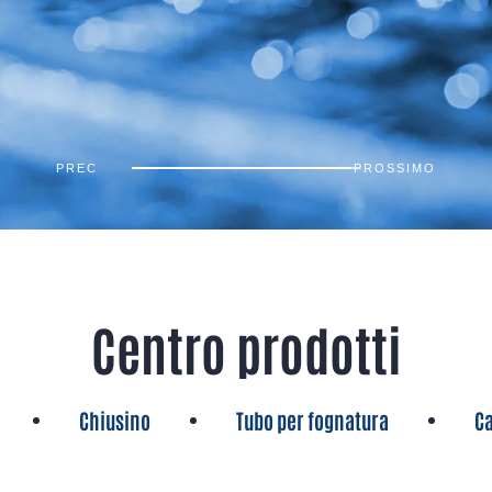
PREC
PROSSIMO
Centro prodotti
Chiusino
Tubo per fognatura
Ca