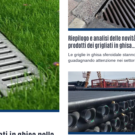
Riepilogo e analisi delle novit
Visualizza i dettagli
prodotti dei grigliati in ghisa
sferoidale
Le griglie in ghisa sferoidale stann
guadagnando attenzione nei settor
dell'edilizia e delle infrastrutture gr
loro robustezza, durata e resistenz
corrosione. Questi grigliati vengono 
principalmente nei sistemi di drena
nelle pavimentazioni urbane e indust
ati in ghisa nella