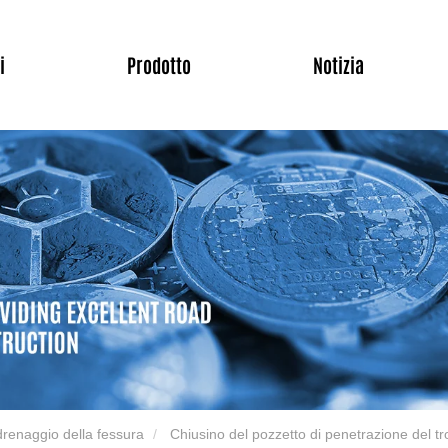
i
Prodotto
Notizia
drenaggio della fessura
Chiusino del pozzetto di penetrazione del t