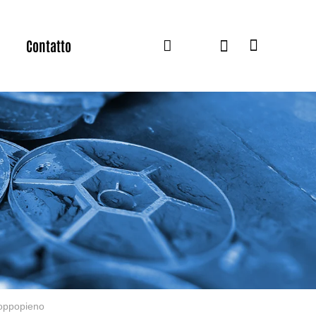
Contatto
roppopieno