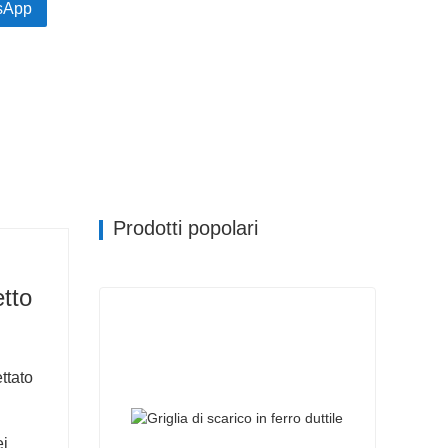
sApp
Prodotti popolari
etto
ttato
ei