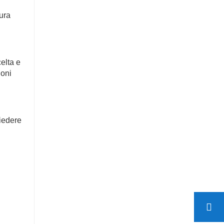
tura
celta e
ioni
hiedere