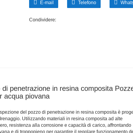
E-mail
Telefono
What
ambientale.
Condividere:
o di penetrazione in resina composita Pozz
er acqua piovana
ispezione del pozzo di penetrazione in resina composita è proge
 drenaggio. Utilizzando materiali in resina composita ad alte
ero, resistenza alla corrosione e capacità di carico, affrontando
ovana e di troppopieno per garantire il regolare funzionamento d