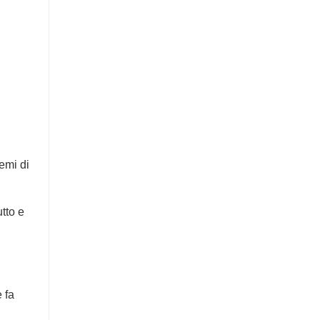
emi di
tto e
 fa