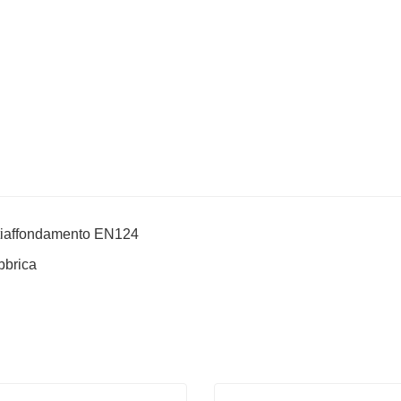
antiaffondamento EN124
bbrica