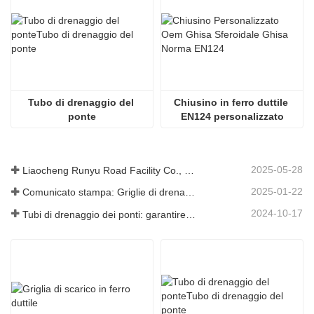
Tubo di drenaggio del 
Chiusino in ferro duttile 
ponte
EN124 personalizzato
2025-05-28
Liaocheng Runyu Road Facility Co., Ltd.: un produttore affidabile di tombini per infrastrutture urbane più sicure
2025-01-22
Comunicato stampa: Griglie di drenaggio innovative ad alta resistenza: migliorano la sicurezza e l'efficienza delle infrastrutture urbane
2024-10-17
Tubi di drenaggio dei ponti: garantire una gestione efficiente dell'acqua nelle infrastrutture moderne