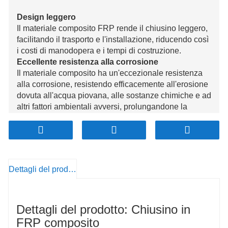
Design leggero
Il materiale composito FRP rende il chiusino leggero,
facilitando il trasporto e l'installazione, riducendo così
i costi di manodopera e i tempi di costruzione.
Eccellente resistenza alla corrosione
Il materiale composito ha un'eccezionale resistenza
alla corrosione, resistendo efficacemente all'erosione
dovuta all'acqua piovana, alle sostanze chimiche e ad
altri fattori ambientali avversi, prolungandone la
durata.
Elevata resistenza e capacità di carico
Il chiusino è appositamente progettato e realizzato per
fornire elevata resistenza e buona capacità di carico,
adatto ad aree a traffico intenso e siti industriali.
Dettagli del prodotto
Superficie antiscivolo
La copertura presenta una struttura antiscivolo sulla
superficie, che migliora la presa e garantisce la
Dettagli del prodotto: Chiusino in
sicurezza di pedoni e veicoli, soprattutto in condizioni
di bagnato.
FRP composito