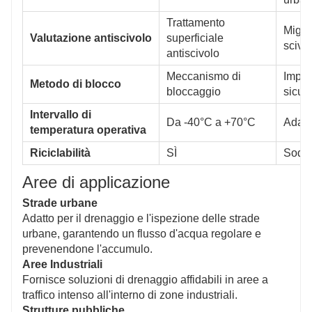
Trattamento
Miglio
Valutazione antiscivolo
superficiale
scivo
antiscivolo
Meccanismo di
Imped
Metodo di blocco
bloccaggio
sicur
Intervallo di
Da -40°C a +70°C
Adatt
temperatura operativa
Riciclabilità
SÌ
Soddis
Aree di applicazione
Strade urbane
Adatto per il drenaggio e l'ispezione delle strade
urbane, garantendo un flusso d'acqua regolare e
prevenendone l'accumulo.
Aree Industriali
Fornisce soluzioni di drenaggio affidabili in aree a
traffico intenso all'interno di zone industriali.
Strutture pubbliche