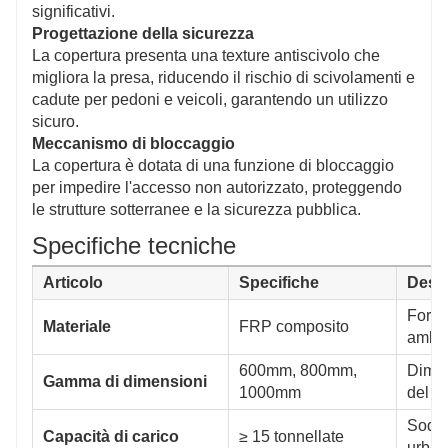
significativi.
Progettazione della sicurezza
La copertura presenta una texture antiscivolo che
migliora la presa, riducendo il rischio di scivolamenti e
cadute per pedoni e veicoli, garantendo un utilizzo
sicuro.
Meccanismo di bloccaggio
La copertura è dotata di una funzione di bloccaggio
per impedire l'accesso non autorizzato, proteggendo
le strutture sotterranee e la sicurezza pubblica.
Specifiche tecniche
Articolo
Specifiche
Descr
Forni
Materiale
FRP composito
ambie
600mm, 800mm,
Dimen
Gamma di dimensioni
1000mm
del cl
Soddis
Capacità di carico
≥ 15 tonnellate
urbane