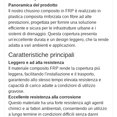
Funzione di blocco
Panoramica del prodotto
Il meccanismo di bloccaggio appositamente
Il nostro chiusino composito in FRP è realizzato in
progettato impedisce l'accesso non autorizzato al
plastica composita rinforzata con fibre ad alte
tombino, aumentando la sicurezza e proteggendo le
prestazioni, progettata per fornire una soluzione
strutture sotterranee e la pubblica sicurezza.
efficiente e sicura per le infrastrutture urbane e i
sistemi di drenaggio. Questa copertura presenta
un'eccellente durata e un design leggero, che la rende
adatta a vari ambienti e applicazioni.
Caratteristiche principali
Leggero e ad alta resistenza
Il materiale composito FRP rende la copertura più
leggera, facilitando l'installazione e il trasporto,
garantendo allo stesso tempo elevata resistenza e
capacità di carico adatte a condizioni di utilizzo
gravose.
Eccellente resistenza alla corrosione
Questo materiale ha una forte resistenza agli agenti
chimici e ai fattori ambientali, consentendo un utilizzo
a lungo termine in condizioni difficili senza danni