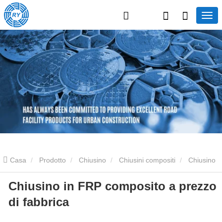
Casa
Prodotto
Chiusino
Chiusini compositi
Chiusino
Chiusino in FRP composito a prezzo
in FRP composito a prezzo di fabbrica
di fabbrica