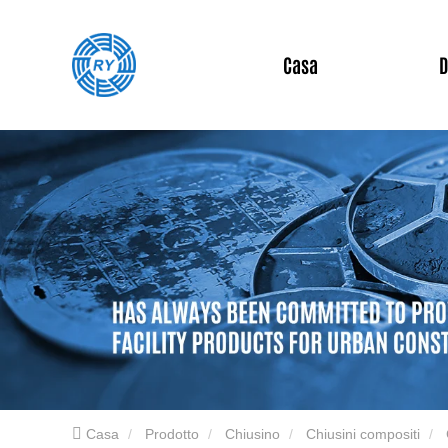
Casa
D
Casa
Prodotto
Chiusino
Chiusini compositi