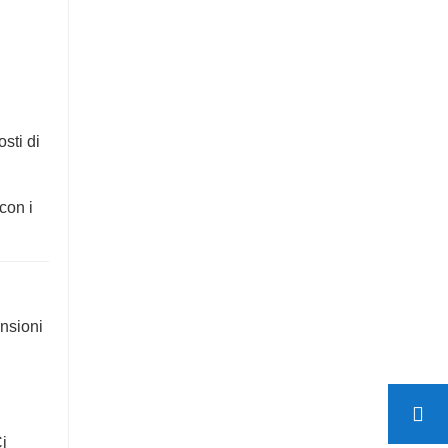
sti di
con i
ensioni
Ci