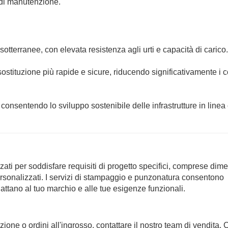
e di manutenzione.
otterranee, con elevata resistenza agli urti e capacità di carico.
sostituzione più rapide e sicure, riducendo significativamente i co
consentendo lo sviluppo sostenibile delle infrastrutture in linea 
ati per soddisfare requisiti di progetto specifici, comprese dim
ersonalizzati. I servizi di stampaggio e punzonatura consentono
ttano al tuo marchio e alle tue esigenze funzionali.
one o ordini all'ingrosso, contattare il nostro team di vendita. 