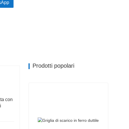
sApp
Prodotti popolari
ata con
i