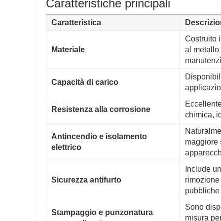
Caratteristiche principali
Caratteristica
Descrizi
Costruito 
Materiale
al metallo
manutenzi
Disponibili
Capacità di carico
applicazio
Eccellente
Resistenza alla corrosione
chimica, i
Naturalmen
Antincendio e isolamento
maggiore s
elettrico
apparecchi
Include un
Sicurezza antifurto
rimozione 
pubbliche 
Sono dispo
Stampaggio e punzonatura
misura per