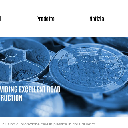
i
Prodotto
Notizia
Chiusino di protezione cavi in ​​plastica in fibra di vetro