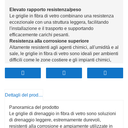
Elevato rapporto resistenza/peso
Le griglie in fibra di vetro combinano una resistenza
eccezionale con una struttura leggera, facilitando
l'installazione e il trasporto e supportando
efficacemente carichi pesanti.
Resistenza alla corrosione superiore
Altamente resistenti agli agenti chimici, all'umidità e al
sale, le griglie in fibra di vetro sono ideali per ambienti
difficili come le zone costiere e gli impianti chimici,
offrendo prestazioni di lunga durata con una
manutenzione minima.
Non conduttivo e sicuro
La fibra di vetro non è conduttiva e non magnetica,
garantendo sicurezza in prossimità di
Dettagli del prodotto
apparecchiature elettriche e compatibilità con
ambienti industriali sensibili.
Panoramica del prodotto
Resistenza ai raggi UV e durata
Le griglie di drenaggio in fibra di vetro sono soluzioni
Grazie ai rivestimenti resistenti ai raggi UV, le griglie
di drenaggio leggere, estremamente durevoli,
in fibra di vetro resistono all'esposizione prolungata
resistenti alla corrosione e ampiamente utilizzate in