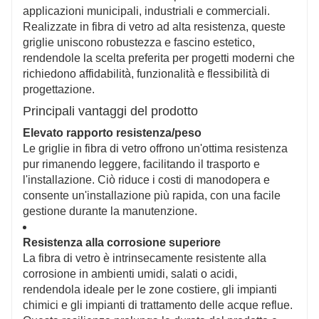
alla luce solare senza sbiadire o degradarsi,
applicazioni municipali, industriali e commerciali.
rendendole ideali per applicazioni esterne.
Realizzate in fibra di vetro ad alta resistenza, queste
Antiscivolo e Personalizzabile
griglie uniscono robustezza e fascino estetico,
Le superfici strutturate migliorano la sicurezza, mentre
rendendole la scelta preferita per progetti moderni che
varie dimensioni, forme e colori consentono soluzioni
richiedono affidabilità, funzionalità e flessibilità di
su misura che combinano funzionalità e fascino
progettazione.
estetico.
Principali vantaggi del prodotto
Elevato rapporto resistenza/peso
Le griglie in fibra di vetro offrono un'ottima resistenza
pur rimanendo leggere, facilitando il trasporto e
l'installazione. Ciò riduce i costi di manodopera e
consente un'installazione più rapida, con una facile
gestione durante la manutenzione.
Resistenza alla corrosione superiore
La fibra di vetro è intrinsecamente resistente alla
corrosione in ambienti umidi, salati o acidi,
rendendola ideale per le zone costiere, gli impianti
chimici e gli impianti di trattamento delle acque reflue.