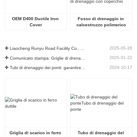
OEM D400 Ductile Iron 
Fosso di drenaggio in 
Cover
calcestruzzo polimerico
2025-05-28
Liaocheng Runyu Road Facility Co., Ltd.: un produttore affidabile di tombini per infrastrutture urbane più sicure
2025-01-22
Comunicato stampa: Griglie di drenaggio innovative ad alta resistenza: migliorano la sicurezza e l'efficienza delle infrastrutture urbane
2024-10-17
Tubi di drenaggio dei ponti: garantire una gestione efficiente dell'acqua nelle infrastrutture moderne
Griglia di scarico in ferro 
Tubo di drenaggio del 