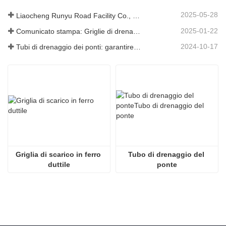
2025-05-28
Liaocheng Runyu Road Facility Co., Ltd.: un produttore affidabile di tombini per infrastrutture urbane più sicure
2025-01-22
Comunicato stampa: Griglie di drenaggio innovative ad alta resistenza: migliorano la sicurezza e l'efficienza delle infrastrutture urbane
2024-10-17
Tubi di drenaggio dei ponti: garantire una gestione efficiente dell'acqua nelle infrastrutture moderne
Griglia di scarico in ferro 
Tubo di drenaggio del 
duttile
ponte