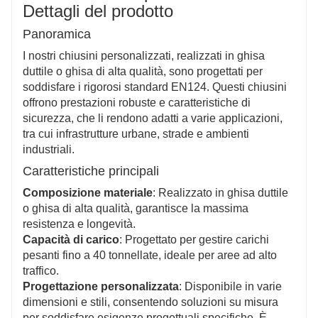
sicurezza per pedoni e veicoli in condizioni bagnate o
Dettagli del prodotto
scivolose.
Panoramica
I nostri chiusini personalizzati, realizzati in ghisa
duttile o ghisa di alta qualità, sono progettati per
soddisfare i rigorosi standard EN124. Questi chiusini
offrono prestazioni robuste e caratteristiche di
sicurezza, che li rendono adatti a varie applicazioni,
tra cui infrastrutture urbane, strade e ambienti
industriali.
Caratteristiche principali
Composizione materiale
: Realizzato in ghisa duttile
o ghisa di alta qualità, garantisce la massima
resistenza e longevità.
Capacità di carico
: Progettato per gestire carichi
pesanti fino a 40 tonnellate, ideale per aree ad alto
traffico.
Progettazione personalizzata
: Disponibile in varie
dimensioni e stili, consentendo soluzioni su misura
per soddisfare esigenze progettuali specifiche. È