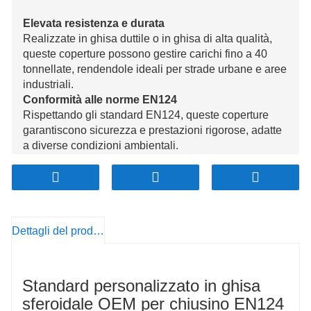
Elevata resistenza e durata
Realizzate in ghisa duttile o in ghisa di alta qualità,
queste coperture possono gestire carichi fino a 40
tonnellate, rendendole ideali per strade urbane e aree
industriali.
Conformità alle norme EN124
Rispettando gli standard EN124, queste coperture
garantiscono sicurezza e prestazioni rigorose, adatte
a diverse condizioni ambientali.
Opzioni di personalizzazione flessibili
Disponibili in varie dimensioni e stili, con la possibilità
di aggiungere loghi o disegni personalizzati per la
visibilità del marchio.
Rivestimento resistente alla corrosione
Dettagli del prodotto
Rivestito per resistere alla ruggine, garantendo durata
anche in condizioni climatiche avverse, riducendo al
minimo le esigenze di manutenzione.
Standard personalizzato in ghisa
Sicurezza con design antiscivolo
La superficie antiscivolo garantisce una maggiore
sferoidale OEM per chiusino EN124