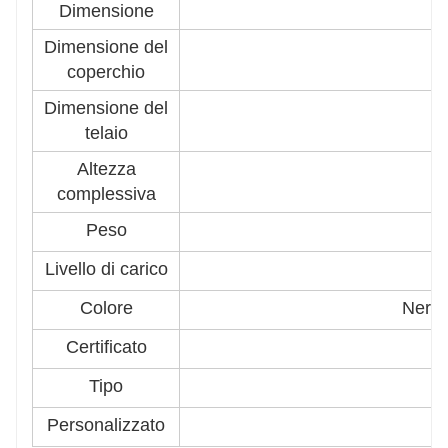
Dimensione
Dimensione del
2
coperchio
Dimensione del
3
telaio
Altezza
complessiva
Peso
Livello di carico
Colore
Nero/g
Certificato
C
Tipo
Personalizzato