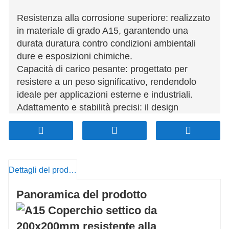
Resistenza alla corrosione superiore: realizzato
in materiale di grado A15, garantendo una
durata duratura contro condizioni ambientali
dure e esposizioni chimiche.
Capacità di carico pesante: progettato per
resistere a un peso significativo, rendendolo
ideale per applicazioni esterne e industriali.
Adattamento e stabilità precisi: il design
quadrato 200x200mm garantisce un
adattamento sicuro, prevenendo lo
spostamento e miglioramento della sicurezza.
Bassa manutenzione: richiede una
Dettagli del prodotto
manutenzione minima a causa della sua solida
costruzione e proprietà resistenti alla
Panoramica del prodotto
corrosione.
Applicazione versatile: adatto per serbatoi
settici, sistemi di drenaggio e uso esterno,