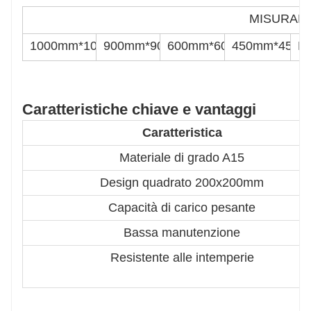
MISURAR
1000mm*1000mm
900mm*900mm
600mm*600mm
450mm*450
D
Caratteristiche chiave e vantaggi
Caratteristica
Materiale di grado A15
Design quadrato 200x200mm
Capacità di carico pesante
Bassa manutenzione
Resistente alle intemperie