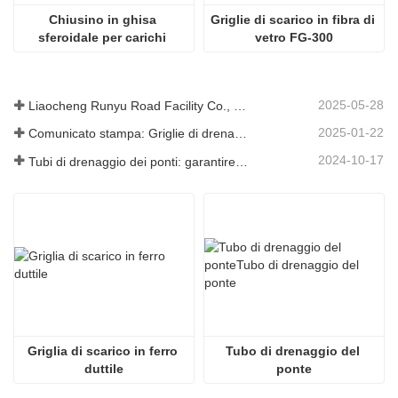
Chiusino in ghisa 
Griglie di scarico in fibra di 
sferoidale per carichi 
vetro FG-300
pesanti EN124
2025-05-28
Liaocheng Runyu Road Facility Co., Ltd.: un produttore affidabile di tombini per infrastrutture urbane più sicure
2025-01-22
Comunicato stampa: Griglie di drenaggio innovative ad alta resistenza: migliorano la sicurezza e l'efficienza delle infrastrutture urbane
2024-10-17
Tubi di drenaggio dei ponti: garantire una gestione efficiente dell'acqua nelle infrastrutture moderne
Griglia di scarico in ferro 
Tubo di drenaggio del 
duttile
ponte