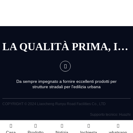
LA QUALITÀ PRIMA, IL SERVIZIO PRIMA
Da sempre impegnato a fornire eccellenti prodotti per
strutture stradali per l'edilizia urbana
COPYRIGHT © 2024
Liaocheng Runyu Road Facilities Co., LTD
Supporto tecnico: Huazhi
Casa
Prodotto
Notizia
Inchiesta
whatsapp