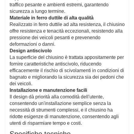
traffico pesante e ambienti estremi, garantendo
Il design moderno trova un equilibrio tra funzionalità
sicurezza a lungo termine.
ed estetica, permettendogli di fondersi
Materiale in ferro duttile di alta qualità
armoniosamente con gli ambienti urbani, migliorando
Realizzato in ferro duttile ad alta resistenza, il chiusino
l'effetto visivo complessivo.
offre resistenza e tenacità eccezionali, resistendo alla
Servizi personalizzati
pressione dei veicoli pesanti e prevenendo
Sono disponibili opzioni di personalizzazione in base
deformazioni o danni.
alle esigenze del cliente, tra cui dimensioni, forma e
Design antiscivolo
trattamento superficiale, per soddisfare esigenze
La superficie del chiusino è trattata appositamente per
specifiche del progetto.
fornire caratteristiche antiscivolo, riducendo
efficacemente il rischio di scivolamenti in condizioni di
bagnato e migliorando la sicurezza sia dei pedoni che
dei veicoli.
Installazione e manutenzione facili
Il design dà priorità alla comodità dell'utente,
consentendo un'installazione semplice senza la
necessità di strumenti complessi, e il chiusino ha
ridotte esigenze di manutenzione, consentendo agli
utenti di risparmiare tempo e costi.
Specifiche tecniche