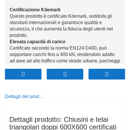
Certificazione Kitemark
Questo prodotto è certificato Kitemark, soddisfa gli
standard internazionali e garantisce qualità e
sicurezza, il che aumenta la fiducia degli utenti nel
prodotto.
Elevata capacità di carico
Certificato secondo la norma EN124 D400, può
sopportare carichi fino a 400 kN, rendendolo adatto
ad aree ad alto traffico come strade urbane, parcheggi
e zone industriali, garantendo sicurezza durante l'uso
a lungo termine.
Materiale in ferro duttile di alta qualità
Realizzato in ferro duttile di alta qualità, offre
resistenza e tenacità eccezionali, resistendo alla
Dettagli del prodotto
pressione dei veicoli pesanti e prevenendo
deformazioni o danni, garantendo la durata del
chiusino.
Dettagli prodotto: Chiusini e telai
Design antiscivolo
La superficie del chiusino è trattata appositamente per
triangolari doppi 600X600 certificati