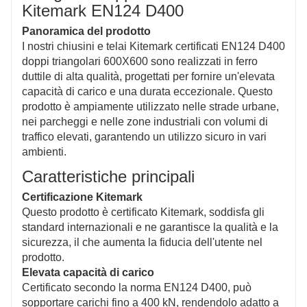
fornire caratteristiche antiscivolo, riducendo
Kitemark EN124 D400
efficacemente il rischio di scivolamenti in condizioni
Panoramica del prodotto
di bagnato e migliorando la sicurezza sia dei pedoni
I nostri chiusini e telai Kitemark certificati EN124 D400
che dei veicoli.
doppi triangolari 600X600 sono realizzati in ferro
Installazione e manutenzione facili
duttile di alta qualità, progettati per fornire un'elevata
Progettato per comodità, il processo di installazione è
capacità di carico e una durata eccezionale. Questo
semplice e non richiede strumenti complessi, e il
prodotto è ampiamente utilizzato nelle strade urbane,
chiusino ha ridotte esigenze di manutenzione,
nei parcheggi e nelle zone industriali con volumi di
consentendo agli utenti di risparmiare tempo e costi.
traffico elevati, garantendo un utilizzo sicuro in vari
Design diversificato
ambienti.
Il design a doppio triangolo non solo migliora la
resistenza strutturale ma fornisce anche un migliore
Caratteristiche principali
drenaggio, rendendolo adatto a vari ambienti
Certificazione Kitemark
applicativi, comprese strade urbane e strutture
Questo prodotto è certificato Kitemark, soddisfa gli
industriali.
standard internazionali e ne garantisce la qualità e la
Materiali ecologici
sicurezza, il che aumenta la fiducia dell'utente nel
Costruito utilizzando materiali e processi di fusione
prodotto.
rispettosi dell'ambiente, si allinea ai principi di
Elevata capacità di carico
sviluppo sostenibile, riducendo al minimo l'impatto
Certificato secondo la norma EN124 D400, può
ambientale durante l'uso e lo smaltimento.
sopportare carichi fino a 400 kN, rendendolo adatto a
Appello estetico