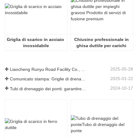
Griglia di scarico in acciaio 
Chiusino professionale in 
inossidabile
ghisa duttile per carichi 
pesanti
2025-05-28
Liaocheng Runyu Road Facility Co., Ltd.: un produttore affidabile di tombini per infrastrutture urbane più sicure
2025-01-22
Comunicato stampa: Griglie di drenaggio innovative ad alta resistenza: migliorano la sicurezza e l'efficienza delle infrastrutture urbane
2024-10-17
Tubi di drenaggio dei ponti: garantire una gestione efficiente dell'acqua nelle infrastrutture moderne