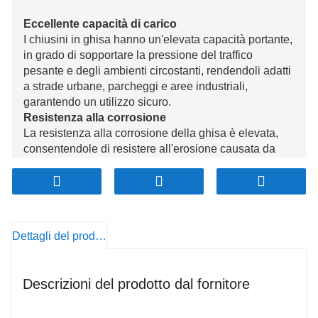
Eccellente capacità di carico
I chiusini in ghisa hanno un'elevata capacità portante,
in grado di sopportare la pressione del traffico
pesante e degli ambienti circostanti, rendendoli adatti
a strade urbane, parcheggi e aree industriali,
garantendo un utilizzo sicuro.
Resistenza alla corrosione
La resistenza alla corrosione della ghisa è elevata,
consentendole di resistere all'erosione causata da
acqua, suolo e altri prodotti chimici, prolungandone la
durata e riducendo i costi di manutenzione.
Elevata resistenza all'usura
La durezza superficiale dei chiusini in ghisa
garantisce una buona resistenza all'usura,
Dettagli del prodotto
mantenendo integrità e funzionalità anche in aree ad
alto traffico.
Caratteristiche di sicurezza
Descrizioni del prodotto dal fornitore
Progettati per essere sicuri e resistenti ai furti, i
chiusini in ghisa garantiscono la sicurezza nelle aree