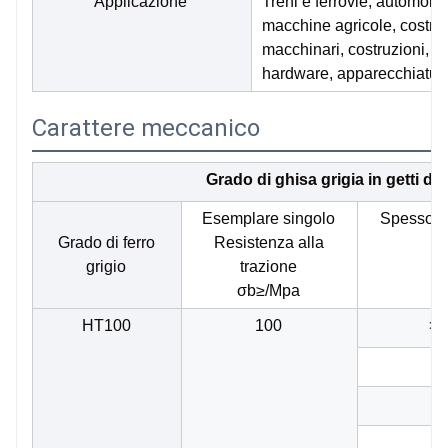
Applicazione
Treni e ferrovie, automobil
macchine agricole, costruzi
macchinari, costruzioni, v
hardware, apparecchiature 
Carattere meccanico
Grado di ghisa grigia in getti di
Esemplare singolo
Spessore 
Grado di ferro
Resistenza alla
grigio
trazione
σb≥/Mpa
HT100
100
>2
>
>
>