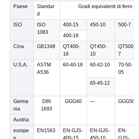
Paese
Standar
Gradi equivalenti di ferro dut
d
ISO
ISO
400-15
450-10
500-7
1083
400-18
Cina
GB1348
QT400-
QT450-
QT500-
18
10
7
U.S.A.
ASTM
60-40-18
60-42-10
70-50-
A536
05
65-45-12
Germa
DIN
GGG40
—
GGG50
nia
1693
Austria
europe
EN1563
EN-GJS-
EN-GJS-
EN-
o
400-15
450-10
GJS-