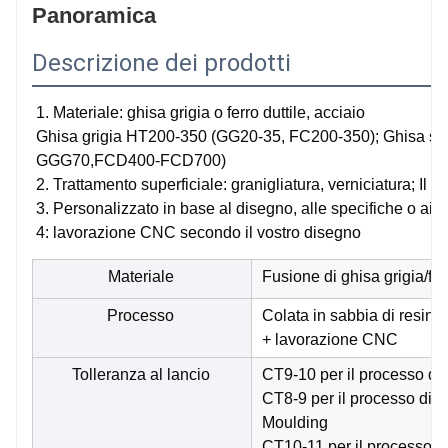
ad alto traffico. Spesso sono dotati di meccanismi di
Panoramica
blocco per impedire l'accesso non autorizzato.
Adattabilità ambientale
Descrizione dei prodotti
In grado di funzionare in varie condizioni climatiche,
comprese temperature e umidità estreme, garantendo
1. Materiale: ghisa grigia o ferro duttile, acciaio
la funzionalità in diversi ambienti.
Ghisa grigia HT200-350 (GG20-35, FC200-350); Ghisa 
GGG70,FCD400-FCD700)
2. Trattamento superficiale: granigliatura, verniciatura; Il t
3. Personalizzato in base al disegno, alle specifiche o ai 
4: lavorazione CNC secondo il vostro disegno
Materiale
Fusione di ghisa grigia/fu
Processo
Colata in sabbia di resina
+ lavorazione CNC
Tolleranza al lancio
CT9-10 per il processo di
CT8-9 per il processo di 
Moulding
CT10-11 per il processo d