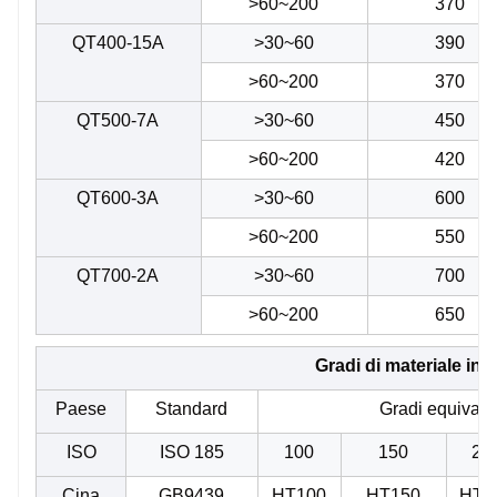
>60~200
370
QT400-15A
>30~60
390
>60~200
370
QT500-7A
>30~60
450
>60~200
420
QT600-3A
>30~60
600
>60~200
550
QT700-2A
>30~60
700
>60~200
650
Gradi di materiale in f
Paese
Standard
Gradi equivalen
ISO
ISO 185
100
150
20
Cina
GB9439
HT100
HT150
HT2