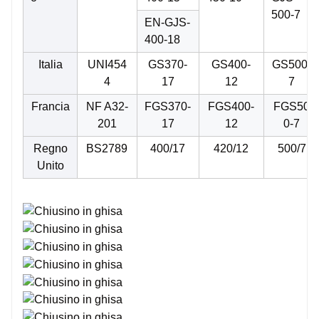
500-7
EN-GJS-
400-18
Italia
UNI454
GS370-
GS400-
GS500-
4
17
12
7
Francia
NF A32-
FGS370-
FGS400-
FGS50
201
17
12
0-7
Regno
BS2789
400/17
420/12
500/7
Unito