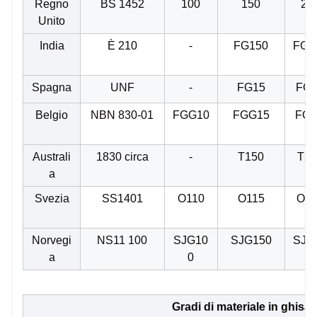
Regno
BS 1452
100
150
20
Unito
India
È 210
-
FG150
FG2
Spagna
UNF
-
FG15
FG2
Belgio
NBN 830-01
FGG10
FGG15
FG
0
Australi
1830 circa
-
T150
T22
a
Svezia
SS1401
O110
O115
O12
Norvegi
NS11 100
SJG10
SJG150
SJG
a
0
0
Gradi di materiale in ghisa 