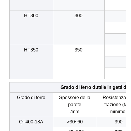
>
HT300
300
>
>
>
HT350
350
>
>
>
Grado di ferro duttile in getti di
Grado di ferro
Spessore della
Resistenza al
parete
trazione (Mp
/mm
minimo)
QT400-18A
>30~60
390