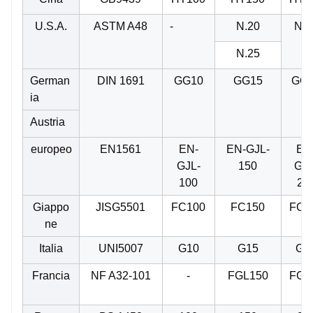
U.S.A.
ASTM A48
-
N.20
N.3
N.25
German
DIN 1691
GG10
GG15
GG
ia
Austria
europeo
EN1561
EN-
EN-GJL-
EN
GJL-
150
GJL
100
20
Giappo
JISG5501
FC100
FC150
FC2
ne
Italia
UNI5007
G10
G15
G2
Francia
NF A32-101
-
FGL150
FGL
0