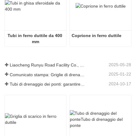
Tubi in ferro duttile da 400 
Coprione in ferro duttile
mm
2025-05-28
Liaocheng Runyu Road Facility Co., Ltd.: un produttore affidabile di tombini per infrastrutture urbane più sicure
2025-01-22
Comunicato stampa: Griglie di drenaggio innovative ad alta resistenza: migliorano la sicurezza e l'efficienza delle infrastrutture urbane
2024-10-17
Tubi di drenaggio dei ponti: garantire una gestione efficiente dell'acqua nelle infrastrutture moderne