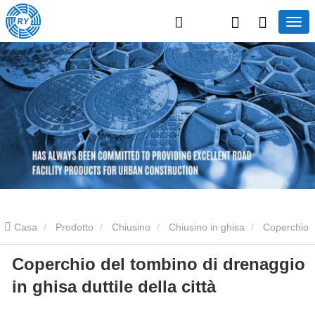
Casa
Prodotto
Chiusino
Chiusino in ghisa
Coperchio
Coperchio del tombino di drenaggio
del tombino di drenaggio in ghisa duttile della città
in ghisa duttile della città