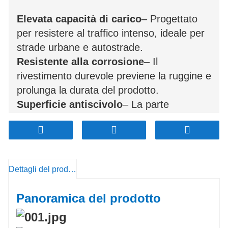
Elevata capacità di carico
– Progettato
per resistere al traffico intenso, ideale per
strade urbane e autostrade.
Resistente alla corrosione
– Il
rivestimento durevole previene la ruggine e
prolunga la durata del prodotto.
Superficie antiscivolo
– La parte
superiore strutturata garantisce la
sicurezza di pedoni e veicoli.
Installazione semplice
– La struttura
semplice consente un montaggio rapido e
Dettagli del prodotto
sicuro.
Progettazione personalizzabile
–
Panoramica del prodotto
Disponibili in varie dimensioni, loghi e
portate.