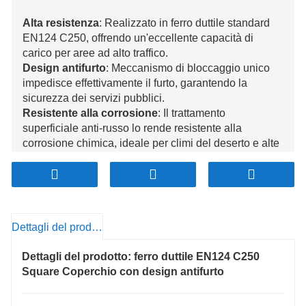
Alta resistenza
: Realizzato in ferro duttile standard
EN124 C250, offrendo un'eccellente capacità di
carico per aree ad alto traffico.
Design antifurto
: Meccanismo di bloccaggio unico
impedisce effettivamente il furto, garantendo la
sicurezza dei servizi pubblici.
Resistente alla corrosione
: Il trattamento
superficiale anti-russo lo rende resistente alla
corrosione chimica, ideale per climi del deserto e alte
temperature.
Anti-invecchiamento
: Resistente alle alte
temperature e ai raggi UV, fornendo una lunga durata
e riducendo i costi di manutenzione.
Sicurezza resistente allo slip
: La progettazione della
Dettagli del prodotto
superficie di precisione aumenta l'attrito, riducendo il
rischio di scivoloni e garantendo la sicurezza per
Dettagli del prodotto: ferro duttile EN124 C250
veicoli e pedoni.
Square Coperchio con design antifurto
Applicazione versatile
: Ampiamente utilizzato per
drenaggio delle acque piovane, strade, aree