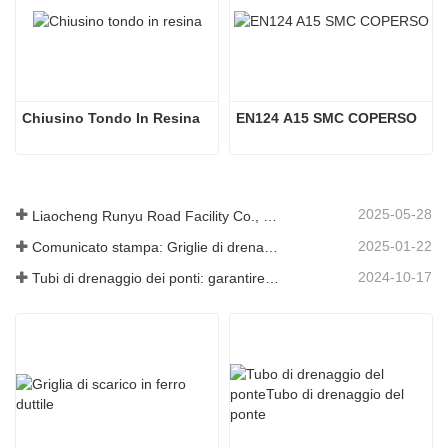
Chiusino Tondo In Resina
EN124 A15 SMC COPERSO
2025-05-28
Liaocheng Runyu Road Facility Co., Ltd.: un produttore affidabile di tombini per infrastrutture urbane più sicure
2025-01-22
Comunicato stampa: Griglie di drenaggio innovative ad alta resistenza: migliorano la sicurezza e l'efficienza delle infrastrutture urbane
2024-10-17
Tubi di drenaggio dei ponti: garantire una gestione efficiente dell'acqua nelle infrastrutture moderne