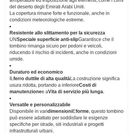
temperature ed esposizione agli elementi, come i climi
del deserto degli Emirati Arabi Uniti.
La copertura rimane forte e funzionale, anche in
condizioni meteorologiche estreme.
Resistente allo slittamento per la sicurezza
UN
Speciale superficie anti-slip
Garantisce che il
tombino rimanga sicuro per pedoni e veicoli,
riducendo il rischio di incidenti, anche in condizioni
umide.
Duraturo ed economico
IL
ferro duttile di alta qualità
La costruzione significa
usura ridotta, portando a inferiore
Costi di
manutenzione
e a
Vita di servizio più lunga
.
Versatile e personalizzabile
Disponibile in vari
dimensioni
E
forme
, questo tombino
può essere adattato per soddisfare le esigenze
specifiche per strade, siti industriali e progetti
infrastrutturali urbani.