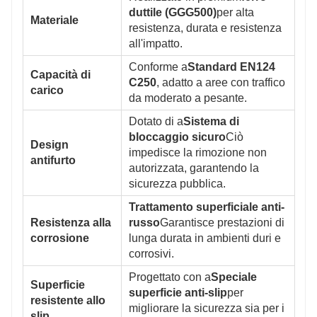
duttile (GGG500)
per alta
Materiale
resistenza, durata e resistenza
all'impatto.
Conforme a
Standard EN124
Capacità di
C250
, adatto a aree con traffico
carico
da moderato a pesante.
Dotato di a
Sistema di
bloccaggio sicuro
Ciò
Design
impedisce la rimozione non
antifurto
autorizzata, garantendo la
sicurezza pubblica.
Trattamento superficiale anti-
Resistenza alla
russo
Garantisce prestazioni di
corrosione
lunga durata in ambienti duri e
corrosivi.
Progettato con a
Speciale
Superficie
superficie anti-slip
per
resistente allo
migliorare la sicurezza sia per i
slip