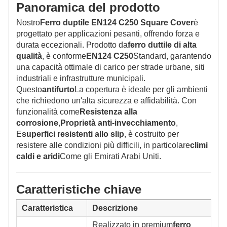
industriali e infrastrutture municipali.
Panoramica del prodotto
Nostro
Ferro duptile EN124 C250 Square Cover
è
progettato per applicazioni pesanti, offrendo forza e
durata eccezionali. Prodotto da
ferro duttile di alta
qualità
, è conforme
EN124 C250
Standard, garantendo
una capacità ottimale di carico per strade urbane, siti
industriali e infrastrutture municipali.
Questo
antifurto
La copertura è ideale per gli ambienti
che richiedono un'alta sicurezza e affidabilità. Con
funzionalità come
Resistenza alla
corrosione
,
Proprietà anti-invecchiamento
,
E
superfici resistenti allo slip
, è costruito per
resistere alle condizioni più difficili, in particolare
climi
caldi e aridi
Come gli Emirati Arabi Uniti.
Caratteristiche chiave
Caratteristica
Descrizione
Realizzato in premium
ferro