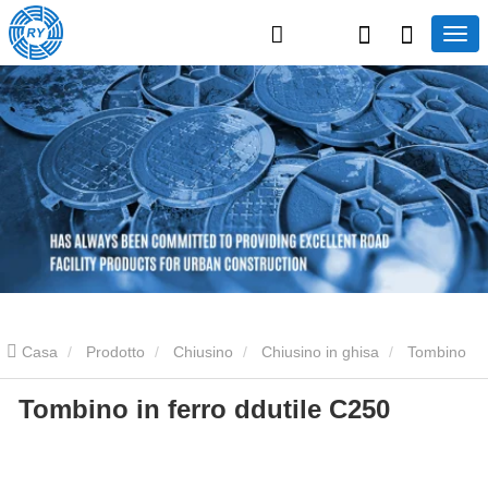
Casa
Prodotto
Chiusino
Chiusino in ghisa
Tombino
Tombino in ferro ddutile C250
in ferro ddutile C250