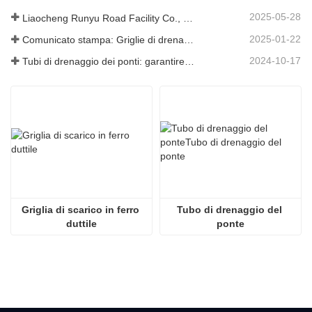
2025-05-28
Liaocheng Runyu Road Facility Co., Ltd.: un produttore affidabile di tombini per infrastrutture urbane più sicure
2025-01-22
Comunicato stampa: Griglie di drenaggio innovative ad alta resistenza: migliorano la sicurezza e l'efficienza delle infrastrutture urbane
2024-10-17
Tubi di drenaggio dei ponti: garantire una gestione efficiente dell'acqua nelle infrastrutture moderne
Griglia di scarico in ferro 
Tubo di drenaggio del 
duttile
ponte