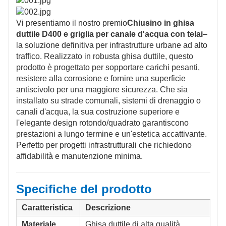
riducendo il rischio di incidenti per pedoni e veicoli,
anche in condizioni di bagnato.
Vi presentiamo il nostro premio
Chiusino in ghisa
Conveniente e con poca manutenzione
duttile D400 e griglia per canale d'acqua con telai
–
La durevolezza e la resistenza alla corrosione della
la soluzione definitiva per infrastrutture urbane ad alto
ghisa duttile riducono la necessità di frequenti
traffico. Realizzato in robusta ghisa duttile, questo
sostituzioni e manutenzioni, offrendo risparmi sui costi
prodotto è progettato per sopportare carichi pesanti,
a lungo termine.
resistere alla corrosione e fornire una superficie
Conformità agli standard del settore
antiscivolo per una maggiore sicurezza. Che sia
Progettato per soddisfare le esigenze di...
Classe di
installato su strade comunali, sistemi di drenaggio o
carico D400
come da
Norme EN 124
, questi prodotti
canali d'acqua, la sua costruzione superiore e
sono adatti per aree soggette a traffico intenso, come
l'elegante design rotondo/quadrato garantiscono
strade urbane e zone industriali.
prestazioni a lungo termine e un'estetica accattivante.
Perfetto per progetti infrastrutturali che richiedono
affidabilità e manutenzione minima.
Specifiche del prodotto
Caratteristica
Descrizione
Materiale
Ghisa duttile di alta qualità