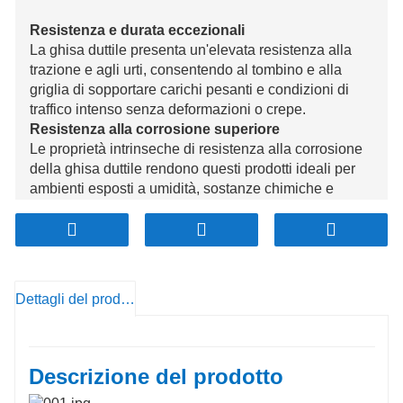
Resistenza e durata eccezionali
La ghisa duttile presenta un'elevata resistenza alla
trazione e agli urti, consentendo al tombino e alla
griglia di sopportare carichi pesanti e condizioni di
traffico intenso senza deformazioni o crepe.
Resistenza alla corrosione superiore
Le proprietà intrinseche di resistenza alla corrosione
della ghisa duttile rendono questi prodotti ideali per
ambienti esposti a umidità, sostanze chimiche e
condizioni meteorologiche estreme, garantendo
longevità e prestazioni costanti. citeturn0search7
Peso ottimizzato per la maneggevolezza
I componenti in ghisa duttile sono fino al 50% più
leggeri delle tradizionali fusioni in ghisa grigia,
Dettagli del prodotto
facilitando il trasporto, la movimentazione e
l'installazione senza compromettere la resistenza.
Funzionalità di sicurezza migliorate
Il design della superficie antiscivolo del tombino e
Descrizione del prodotto
della griglia garantisce una trazione migliorata,