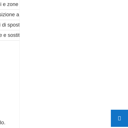
 e zone industriali
osizione ambientale
chi di spostamento
e e sostituzione
lo.