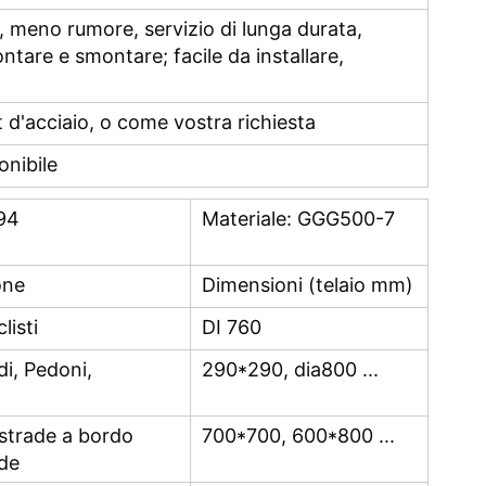
e, meno rumore, servizio di lunga durata,
ntare e smontare; facile da installare,
et d'acciaio, o come vostra richiesta
onibile
94
Materiale: GGG500-7
one
Dimensioni (telaio mm)
listi
DI 760
i, Pedoni,
290*290, dia800 ...
 strade a bordo
700*700, 600*800 ...
de