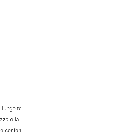
a lungo termine
zza e la protezione
à e conformità