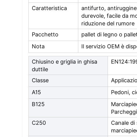
Caratteristica
antifurto, antiruggin
durevole, facile da mo
riduzione del rumore
Pacchetto
pallet di legno o pall
Nota
Il servizio OEM è disp
Chiusino e griglia in ghisa
EN124:19
duttile
Classe
Applicazi
A15
Pedoni, cic
B125
Marciapied
Parcheggi
C250
Canale di
marciapie