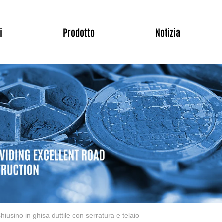
i
Prodotto
Notizia
hiusino in ghisa duttile con serratura e telaio