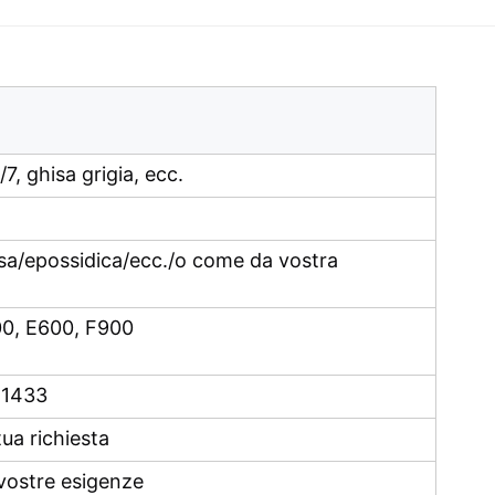
7, ghisa grigia, ecc.
osa/epossidica/ecc./o come da vostra
00, E600, F900
N1433
ua richiesta
vostre esigenze