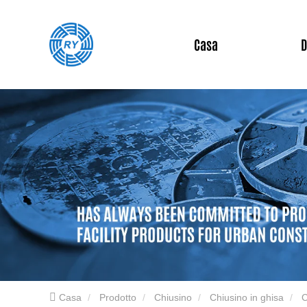
Casa
D
Casa
Prodotto
Chiusino
Chiusino in ghisa
C