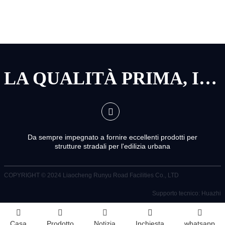
LA QUALITÀ PRIMA, IL SERVIZIO PRIMA
Da sempre impegnato a fornire eccellenti prodotti per
strutture stradali per l'edilizia urbana
COPYRIGHT © 2024
Liaocheng Runyu Road Facilities Co., LTD
Supporto tecnico: Huazhi
Casa
Prodotto
Notizia
Inchiesta
whatsapp