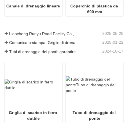
Canale di drenaggio lineare
Coperchio di plastica da 
600 mm
2025-05-28
Liaocheng Runyu Road Facility Co., Ltd.: un produttore affidabile di tombini per infrastrutture urbane più sicure
2025-01-22
Comunicato stampa: Griglie di drenaggio innovative ad alta resistenza: migliorano la sicurezza e l'efficienza delle infrastrutture urbane
2024-10-17
Tubi di drenaggio dei ponti: garantire una gestione efficiente dell'acqua nelle infrastrutture moderne
Griglia di scarico in ferro 
Tubo di drenaggio del 
duttile
ponte