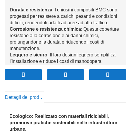
Durata e resistenza
: I chiusini compositi BMC sono
progettati per resistere a carichi pesanti e condizioni
difficili, rendendoli adatti ad aree ad alto traffico.
Corrosione e resistenza chimica
: Queste coperture
resistono alla corrosione e ai danni chimici,
prolungandone la durata e riducendo i costi di
manutenzione.
Leggero e sicuro
: Il loro design leggero semplifica
l'installazione e riduce i costi di manodopera
riducendo al minimo i rischi di infortuni.
Personalizzazione estetica
: Disponibili in varie
forme, dimensioni e colori, le coperture BMC possono
essere personalizzate per integrarsi con i paesaggi
urbani.
Dettagli del prodotto
Non conduttivo ed ecologico
: Le coperture
composite BMC sono non conduttive per motivi di
sicurezza e rispettose dell'ambiente, spesso
Ecologico
: Realizzato con materiali riciclabili,
realizzate con materiali riciclati.
promuove pratiche sostenibili nelle infrastrutture
urbane.