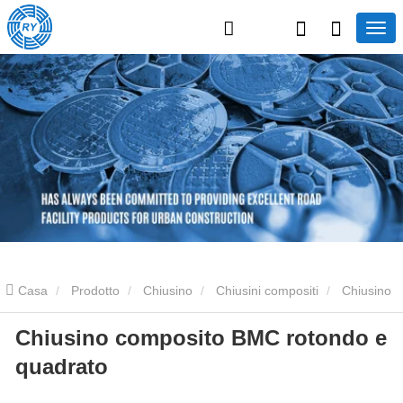
Casa
Prodotto
Chiusino
Chiusini compositi
Chiusino
Chiusino composito BMC rotondo e
composito BMC rotondo e quadrato
quadrato