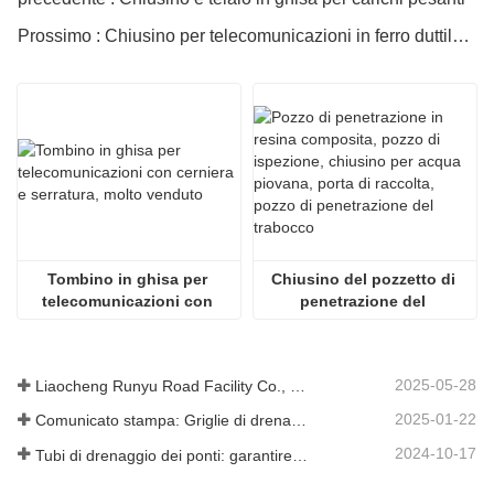
Prossimo : Chiusino per telecomunicazioni in ferro duttile L4T
Tombino in ghisa per 
Chiusino del pozzetto di 
telecomunicazioni con 
penetrazione del 
cerniera e serratura, molto 
troppopieno
venduto
2025-05-28
Liaocheng Runyu Road Facility Co., Ltd.: un produttore affidabile di tombini per infrastrutture urbane più sicure
2025-01-22
Comunicato stampa: Griglie di drenaggio innovative ad alta resistenza: migliorano la sicurezza e l'efficienza delle infrastrutture urbane
2024-10-17
Tubi di drenaggio dei ponti: garantire una gestione efficiente dell'acqua nelle infrastrutture moderne