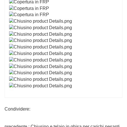
Condividere:
precedente : Chiusino e telaio in ghisa per carichi pesanti