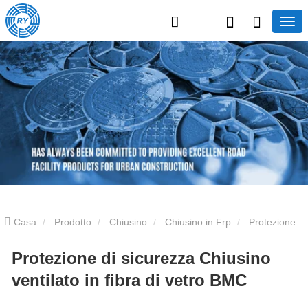
Casa
Prodotto
Chiusino
Chiusino in Frp
Protezione
Protezione di sicurezza Chiusino
di sicurezza Chiusino ventilato in fibra di vetro BMC
ventilato in fibra di vetro BMC