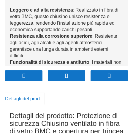
Leggero e ad alta resistenza
: Realizzato in fibra di
vetro BMC, questo chiusino unisce resistenza e
leggerezza, rendendo l'installazione più rapida ed
economica supportando carichi pesanti.
Resistenza alla corrosione superiore
: Resistente
agli acidi, agli alcali e agli agenti atmosferici,
garantisce una lunga durata in ambienti esterni
difficili.
Funzionalità di sicurezza e antifurto
: I materiali non
riciclabili riducono i rischi di furto, mentre una
superficie antiscivolo migliora la sicurezza in
condizioni di bagnato.
Ventilazione e Resistenza al fuoco
: Dotato di
ventilazione per ridurre l'accumulo di gas pericolosi e
Dettagli del prodotto
proprietà ignifughe per una maggiore sicurezza.
Ecologico e personalizzabile
: Ecologico, conforme
Dettagli del prodotto: Protezione di
ISO e riciclabile, con dimensioni e design
personalizzabili per soddisfare le varie esigenze di
sicurezza Chiusino ventilato in fibra
progetto.
di vetro BMC e copertura per trincea