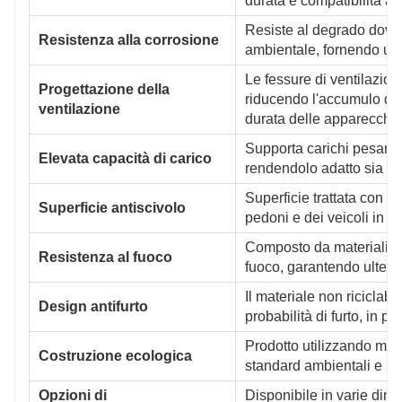
durata e compatibilità a
Resiste al degrado dovuto
Resistenza alla corrosione
ambientale, fornendo una
Le fessure di ventilazion
Progettazione della
riducendo l'accumulo di 
ventilazione
durata delle apparecchia
Supporta carichi pesanti e
Elevata capacità di carico
rendendolo adatto sia al 
Superficie trattata con st
Superficie antiscivolo
pedoni e dei veicoli in c
Composto da materiali igni
Resistenza al fuoco
fuoco, garantendo ulterio
Il materiale non riciclabi
Design antifurto
probabilità di furto, in p
Prodotto utilizzando materi
Costruzione ecologica
standard ambientali e IS
Opzioni di
Disponibile in varie dimen