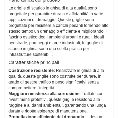
termine.
Appello ecologico ed estetico
Le griglie di scarico in ghisa di alta qualità sono
Realizzate in ghisa riciclabile, queste griglie
progettate per garantire durata e affidabilità in varie
supportano la sostenibilità offrendo allo stesso tempo
applicazioni di drenaggio. Queste griglie sono
design eleganti che valorizzano i paesaggi urbani.
progettate per resistere a carichi pesanti fornendo allo
stesso tempo un drenaggio efficiente e migliorando il
fascino estetico degli ambienti urbani e rurali. Ideali
per strade, parcheggi e aree industriali, le griglie di
scarico in ghisa sono una scelta pratica per
infrastrutture sostenibili.
Caratteristiche principali
Costruzione resistente
: Realizzate in ghisa di alta
qualità, queste griglie sono costruite per durare, in
grado di gestire traffico e peso significativi senza
compromettere l'integrità.
Maggiore resistenza alla corrosione
: Trattate con
rivestimenti protettivi, queste griglie resistono alla
ruggine e ai danni ambientali, garantendo una lunga
durata e ridotte esigenze di manutenzione.
Progettazione efficiente del drenaggio
: Il design