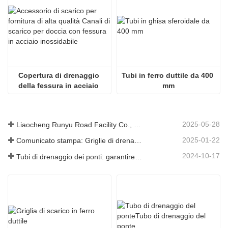
Copertura di drenaggio 
Tubi in ferro duttile da 400 
della fessura in acciaio 
mm
inossidabile di alta qualità
2025-05-28
Liaocheng Runyu Road Facility Co., Ltd.: un produttore affidabile di tombini per infrastrutture urbane più sicure
2025-01-22
Comunicato stampa: Griglie di drenaggio innovative ad alta resistenza: migliorano la sicurezza e l'efficienza delle infrastrutture urbane
2024-10-17
Tubi di drenaggio dei ponti: garantire una gestione efficiente dell'acqua nelle infrastrutture moderne