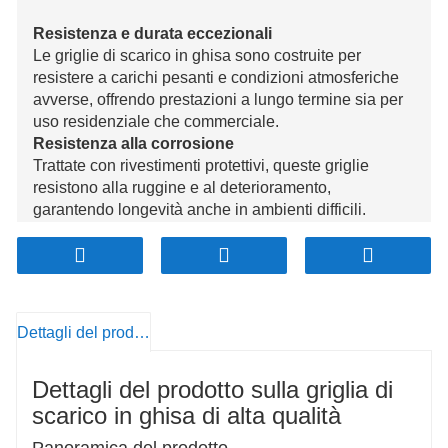
Resistenza e durata eccezionali
Le griglie di scarico in ghisa sono costruite per
resistere a carichi pesanti e condizioni atmosferiche
avverse, offrendo prestazioni a lungo termine sia per
uso residenziale che commerciale.
Resistenza alla corrosione
Trattate con rivestimenti protettivi, queste griglie
resistono alla ruggine e al deterioramento,
garantendo longevità anche in ambienti difficili.
Drenaggio e sicurezza efficaci
Progettate per un flusso d'acqua ottimale e dotate di
superfici antiscivolo, queste griglie prevengono gli
intasamenti e migliorano la sicurezza in condizioni di
bagnato.
Dettagli del prodotto
Manutenzione personalizzabile e ridotta
Disponibili in varie dimensioni e design, possono
Dettagli del prodotto sulla griglia di
essere personalizzati per soddisfare le diverse
esigenze richiedendo una manutenzione minima,
scarico in ghisa di alta qualità
risparmiando sui costi di manutenzione a lungo
Panoramica del prodotto