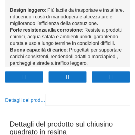
Design leggero
: Più facile da trasportare e installare,
riducendo i costi di manodopera e attrezzature e
migliorando l'efficienza della costruzione.
Forte resistenza alla corrosione
: Resiste a prodotti
chimici, acqua salata e ambienti umidi, garantendo
durata e uso a lungo termine in condizioni difficili.
Buona capacità di carico
: Progettati per supportare
carichi consistenti, rendendoli adatti a marciapiedi,
parcheggi e strade a traffico leggero.
Sicurezza e antiscivolo
: Trattato con proprietà
antiscivolo, migliorando la sicurezza per pedoni e
veicoli, soprattutto in condizioni di bagnato.
Ecologico e riciclabile
: Realizzato con materiali
riciclabili, sostiene lo sviluppo sostenibile e riduce
Dettagli del prodotto
l'impatto ambientale.
Dettagli del prodotto sul chiusino
quadrato in resina