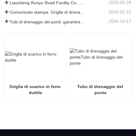
2025-05-28
Liaocheng Runyu Road Facility Co., Ltd.: un produttore affidabile di tombini per infrastrutture urbane più sicure
2025-01-22
Comunicato stampa: Griglie di drenaggio innovative ad alta resistenza: migliorano la sicurezza e l'efficienza delle infrastrutture urbane
2024-10-17
Tubi di drenaggio dei ponti: garantire una gestione efficiente dell'acqua nelle infrastrutture moderne
Griglia di scarico in ferro 
Tubo di drenaggio del 
duttile
ponte