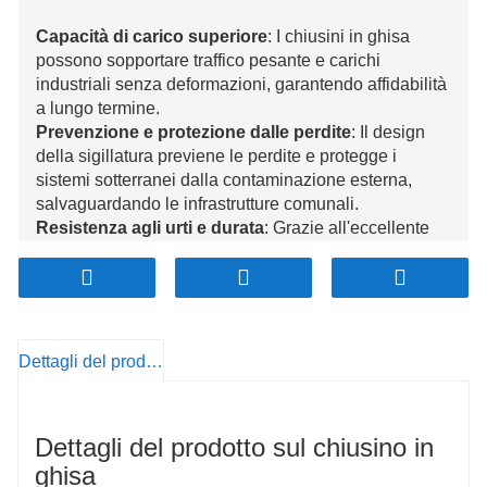
Capacità di carico superiore
: I chiusini in ghisa
possono sopportare traffico pesante e carichi
industriali senza deformazioni, garantendo affidabilità
a lungo termine.
Prevenzione e protezione dalle perdite
: Il design
della sigillatura previene le perdite e protegge i
sistemi sotterranei dalla contaminazione esterna,
salvaguardando le infrastrutture comunali.
Resistenza agli urti e durata
: Grazie all'eccellente
resistenza agli urti, le coperture in ghisa funzionano
bene nelle aree industriali e ad alto traffico, riducendo
il rischio di danni.
Opzioni di progettazione personalizzabili
:
Disponibile in varie dimensioni, forme e modelli di
Dettagli del prodotto
superficie, consentendo soluzioni su misura per
soddisfare specifiche esigenze funzionali ed
estetiche.
Dettagli del prodotto sul chiusino in
Ecologico ed economico
: La ghisa è riciclabile, il
che contribuisce alla sostenibilità, e la sua durabilità
ghisa