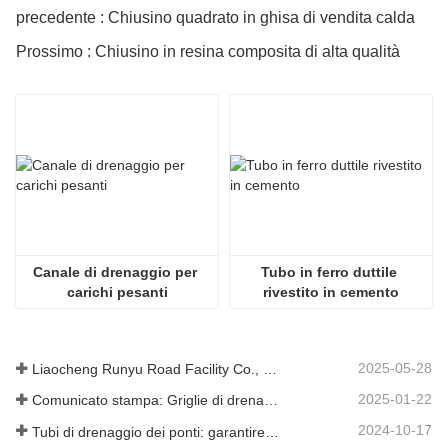
precedente : Chiusino quadrato in ghisa di vendita calda
Prossimo : Chiusino in resina composita di alta qualità
Canale di drenaggio per 
Tubo in ferro duttile 
carichi pesanti
rivestito in cemento
2025-05-28
Liaocheng Runyu Road Facility Co., Ltd.: un produttore affidabile di tombini per infrastrutture urbane più sicure
2025-01-22
Comunicato stampa: Griglie di drenaggio innovative ad alta resistenza: migliorano la sicurezza e l'efficienza delle infrastrutture urbane
2024-10-17
Tubi di drenaggio dei ponti: garantire una gestione efficiente dell'acqua nelle infrastrutture moderne