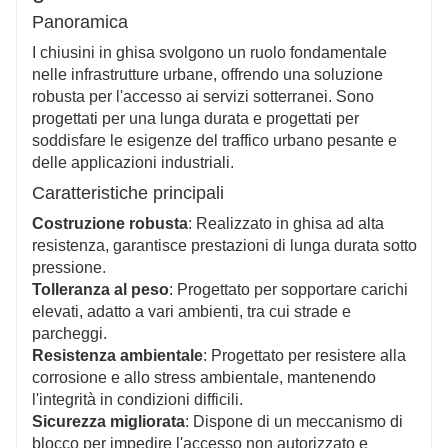
riduce al minimo i costi di manutenzione e la
Panoramica
necessità di frequenti sostituzioni.
I chiusini in ghisa svolgono un ruolo fondamentale
nelle infrastrutture urbane, offrendo una soluzione
robusta per l'accesso ai servizi sotterranei. Sono
progettati per una lunga durata e progettati per
soddisfare le esigenze del traffico urbano pesante e
delle applicazioni industriali.
Caratteristiche principali
Costruzione robusta
: Realizzato in ghisa ad alta
resistenza, garantisce prestazioni di lunga durata sotto
pressione.
Tolleranza al peso
: Progettato per sopportare carichi
elevati, adatto a vari ambienti, tra cui strade e
parcheggi.
Resistenza ambientale
: Progettato per resistere alla
corrosione e allo stress ambientale, mantenendo
l'integrità in condizioni difficili.
Sicurezza migliorata
: Dispone di un meccanismo di
blocco per impedire l'accesso non autorizzato e