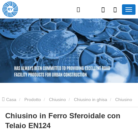
Casa
Prodotto
Chiusino
Chiusino in ghisa
Chiusino
Chiusino in Ferro Sferoidale con
in Ferro Sferoidale con Telaio EN124
Telaio EN124