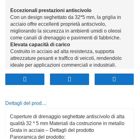
Eccezionali prestazioni antiscivolo
Con un design seghettato da 32*5 mm, la griglia in
acciaio offre eccellenti proprietà antiscivolo,
migliorando la sicurezza in ambienti umidi o oleosi
come canali di drenaggio e pavimenti di fabbriche.
Elevata capacità di carico
Costruito in acciaio ad alta resistenza, supporta
attrezzature pesanti e traffico di veicoli, rendendolo
ideale per applicazioni commerciali e industriali.
Resistenza alla corrosione e durata
Trattata con rivestimenti anticorrosione, la griglia è
resistente all'umidità e agli agenti chimici, garantendo
longevità e stabilità in ambienti difficili.
Installazione e personalizzazione flessibili
Dettagli del prodotto
Facilmente regolabile per adattarsi a varie dimensioni
e forme, la griglia offre opzioni di installazione
Coperture di drenaggio seghettate antiscivolo di alta
versatili in una vasta gamma di ambienti.
qualità 32 * 5 mm Materiali da costruzione in metallo
Ecologico e riciclabile
Grata in acciaio – Dettagli del prodotto
Realizzata con materiali riciclabili, la griglia in acciaio
Panoramica del prodotto: