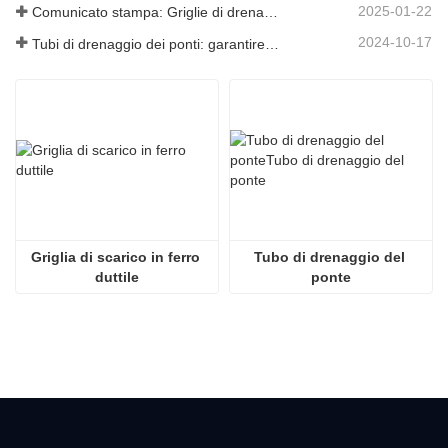
2025-01-22
Comunicato stampa: Griglie di drenaggio innovative ad alta resistenza: migliorano la sicurezza e l'efficienza delle infrastrutture urbane
2024-10-17
Tubi di drenaggio dei ponti: garantire una gestione efficiente dell'acqua nelle infrastrutture moderne
Griglia di scarico in ferro 
Tubo di drenaggio del 
duttile
ponte