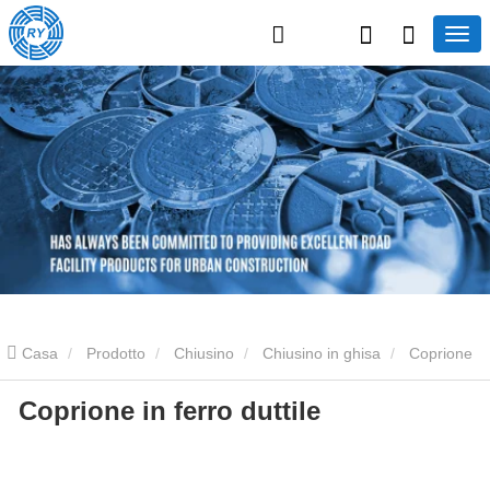
Casa
Prodotto
Chiusino
Chiusino in ghisa
Coprione
Coprione in ferro duttile
in ferro duttile