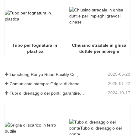
Tubo per fognatura in 
Chiusino stradale in ghisa 
plastica
duttile per impieghi 
gravosi cinese
2025-05-28
Liaocheng Runyu Road Facility Co., Ltd.: un produttore affidabile di tombini per infrastrutture urbane più sicure
2025-01-22
Comunicato stampa: Griglie di drenaggio innovative ad alta resistenza: migliorano la sicurezza e l'efficienza delle infrastrutture urbane
2024-10-17
Tubi di drenaggio dei ponti: garantire una gestione efficiente dell'acqua nelle infrastrutture moderne