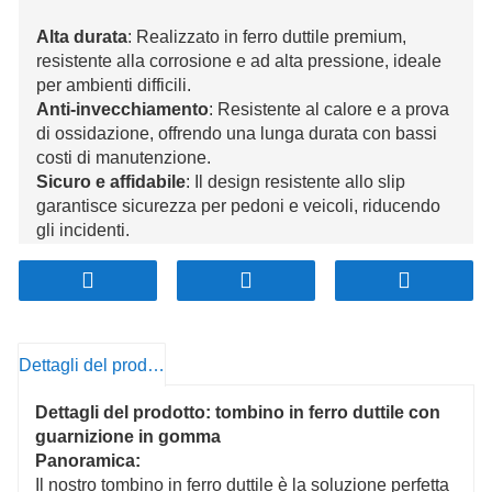
Alta durata
: Realizzato in ferro duttile premium,
resistente alla corrosione e ad alta pressione, ideale
per ambienti difficili.
Anti-invecchiamento
: Resistente al calore e a prova
di ossidazione, offrendo una lunga durata con bassi
costi di manutenzione.
Sicuro e affidabile
: Il design resistente allo slip
garantisce sicurezza per pedoni e veicoli, riducendo
gli incidenti.
Materiale ecologico
: Realizzato con materiali non
tossici, soddisfando gli standard ambientali, adatti a
varie applicazioni di infrastrutture urbane.
Produzione di precisione
: Prodotto con alta
precisione, garantendo dimensioni accurate e
Dettagli del prodotto
prestazioni stabili.
Personalizzabile
: Può essere personalizzato per
Dettagli del prodotto: tombino in ferro duttile con
dimensioni e progettazione in base alle esigenze dei
guarnizione in gomma
clienti, adattando una vasta gamma di applicazioni.
Panoramica:
Il nostro tombino in ferro duttile è la soluzione perfetta