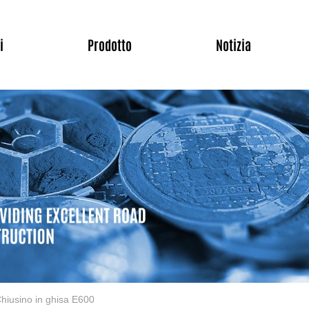
i
Prodotto
Notizia
hiusino in ghisa E600