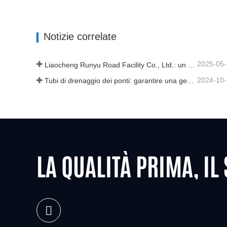
Griglia di scarico in ghisa duttile per strada
Notizie correlate
2025-05
Liaocheng Runyu Road Facility Co., Ltd.: un produttore affidabile di tombini per infrastrutture urbane più sicure
2024-10
Tubi di drenaggio dei ponti: garantire una gestione efficiente dell'acqua nelle infrastrutture moderne
LA QUALITÀ PRIMA, IL