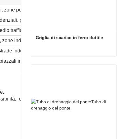
i, zone pedonali leggere
denziali, parcheggi
dio traffico, zone residenziali
Griglia di scarico in ferro duttile
 zone industriali
strade industriali pesanti
iazzali industriali, zone con carichi
Griglia di scarico in ferro duttile
e.
sibilità, rendendolo adatto ad aree con richieste di carico più el