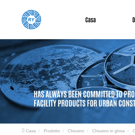
Casa
D
Casa
Prodotto
Chiusino
Chiusino in ghisa
C