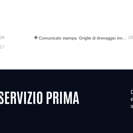
Cina Chiusini in plastica composita GRP
-28
20
Comunicato stampa: Griglie di drenaggio innovative ad alta resistenza: migliorano la sicurezza e l'efficienza delle infrastrutture urbane
-17
 SERVIZIO PRIMA
e
s