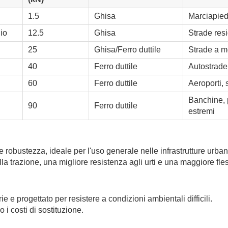
1.5
Ghisa
Marciapied
gio
12.5
Ghisa
Strade resi
25
Ghisa/Ferro duttile
Strade a me
40
Ferro duttile
Autostrade,
60
Ferro duttile
Aeroporti, 
Banchine, p
90
Ferro duttile
estremi
 e robustezza, ideale per l'uso generale nelle infrastrutture urban
a trazione, una migliore resistenza agli urti e una maggiore fles
e e progettato per resistere a condizioni ambientali difficili.
 costi di sostituzione.