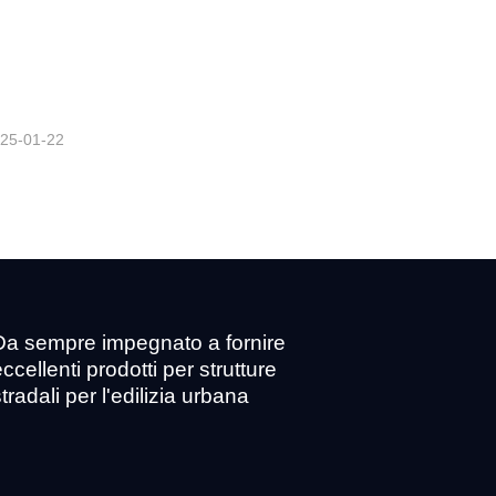
Chiusino professionale in ghisa duttile per carichi pesanti
25-01-22
Da sempre impegnato a fornire
ccellenti prodotti per strutture
tradali per l'edilizia urbana