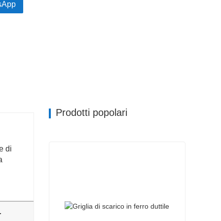
sApp
Prodotti popolari
e di
a
r