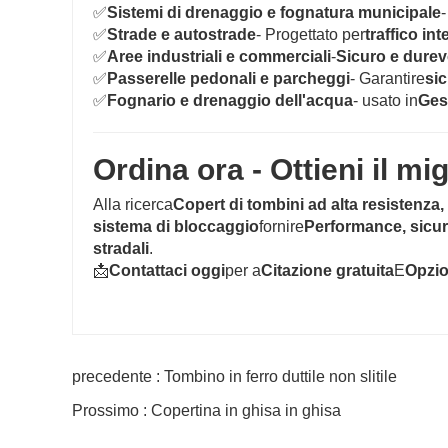
✅
Sistemi di drenaggio e fognatura municipale
-
✅
Strade e autostrade
- Progettato per
traffico in
✅
Aree industriali e commerciali
-
Sicuro e durev
✅
Passerelle pedonali e parcheggi
- Garantire
sic
✅
Fognario e drenaggio dell'acqua
- usato in
Ges
Ordina ora - Ottieni il mi
Alla ricerca
Copert di tombini ad alta resistenza, 
sistema di bloccaggio
fornire
Performance, sicure
stradali
.
📩
Contattaci oggi
per a
Citazione gratuita
E
Opzio
precedente : Tombino in ferro duttile non slitile
Prossimo : Copertina in ghisa in ghisa