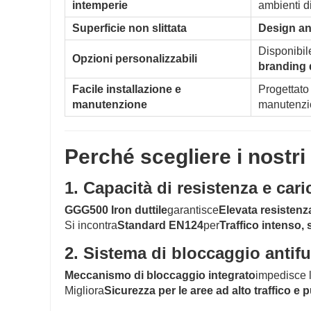
intemperie
ambienti dif
Superficie non slittata
Design ant
Disponibil
Opzioni personalizzabili
branding 
Facile installazione e
Progettato
manutenzione
manutenzi
Perché scegliere i nostri 
1. Capacità di resistenza e car
GGG500 Iron duttile
garantisce
Elevata resistenza
Si incontra
Standard EN124
per
Traffico intenso, 
2. Sistema di bloccaggio antifu
Meccanismo di bloccaggio integrato
impedisce l
Migliora
Sicurezza per le aree ad alto traffico e 