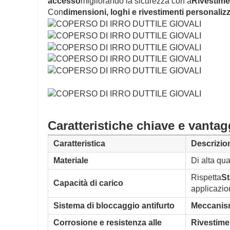
accesso
migliorando la sicurezza con a
Rivestimen
Con
dimensioni, loghi e rivestimenti personalizz
Caratteristiche chiave e vantag
Caratteristica
Descrizio
Materiale
Di alta qua
Rispetta
St
Capacità di carico
applicazio
Sistema di bloccaggio antifurto
Meccanism
Corrosione e resistenza alle
Rivestimen