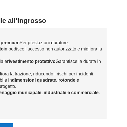
le all'ingrosso
le premium
Per prestazioni durature.
to
impedisce l'accesso non autorizzato e migliora la
iale
rivestimento protettivo
Garantisce la durata in
liora la trazione, riducendo i rischi per incidenti.
bile in
dimensioni quadrate, rotonde e
progetto.
renaggio municipale, industriale e commerciale
.