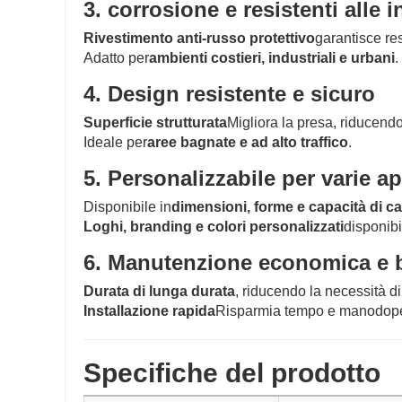
3. corrosione e resistenti alle 
Rivestimento anti-russo protettivo
garantisce re
Adatto per
ambienti costieri, industriali e urbani
.
4. Design resistente e sicuro
Superficie strutturata
Migliora la presa, riducendo 
Ideale per
aree bagnate e ad alto traffico
.
5. Personalizzabile per varie a
Disponibile in
dimensioni, forme e capacità di ca
Loghi, branding e colori personalizzati
disponibi
6. Manutenzione economica e 
Durata di lunga durata
, riducendo la necessità di 
Installazione rapida
Risparmia tempo e manodopera
Specifiche del prodotto