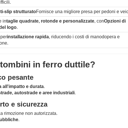
ficili.
i-slip strutturato
Fornisce una migliore presa per pedoni e veic
e in
taglie quadrate, rotonde e personalizzate
, con
Opzioni di
del logo
.
 per
installazione rapida
, riducendo i costi di manodopera e
one.
tombini in ferro duttile?
ico pesante
 all'impatto e durata
.
strade, autostrade e aree industriali
.
rto e sicurezza
a rimozione non autorizzata.
pubbliche
.