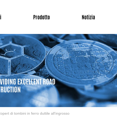
i
Prodotto
Notizia
opert di tombini in ferro duttile all'ingrosso