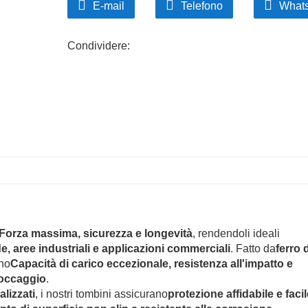
E-mail
Telefono
What
Condividere:
Forza massima, sicurezza e longevità
, rendendoli ideali
e, aree industriali e applicazioni commerciali
. Fatto da
ferro d
ono
Capacità di carico eccezionale, resistenza all'impatto e
loccaggio
.
lizzati
, i nostri tombini assicurano
protezione affidabile e facil