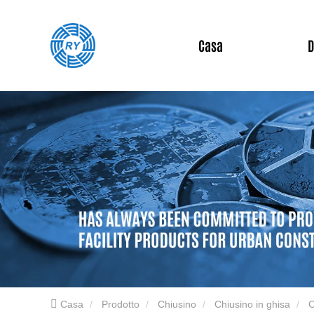
Casa
D
Casa
Prodotto
Chiusino
Chiusino in ghisa
C