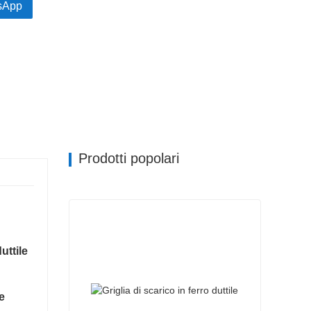
sApp
Prodotti popolari
uttile
e