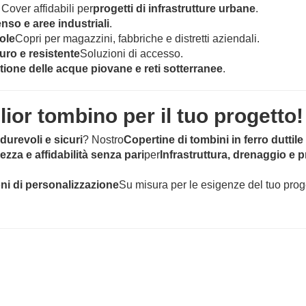
 Cover affidabili per
progetti di infrastrutture urbane
.
tenso e aree industriali
.
ole
Copri per magazzini, fabbriche e distretti aziendali.
uro e resistente
Soluzioni di accesso.
tione delle acque piovane e reti sotterranee
.
glior tombino per il tuo progetto!
durevoli e sicuri
? Nostro
Copertine di tombini in ferro duttil
zza e affidabilità senza pari
per
Infrastruttura, drenaggio e p
ni di personalizzazione
Su misura per le esigenze del tuo prog