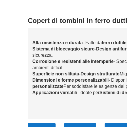
Copert di tombini in ferro dutti
Alta resistenza e durata
- Fatto da
ferro dutti
Sistema di bloccaggio sicuro
-
Design antifur
sicurezza.
Corrosione e resistenti alle intemperie
- Spec
ambienti difficili.
Superficie non slittata
-
Design strutturato
Mig
Dimensioni e forme personalizzabili
- Disponi
personalizzate
Per soddisfare le esigenze del 
Applicazioni versatili
- Ideale per
Sistemi di d