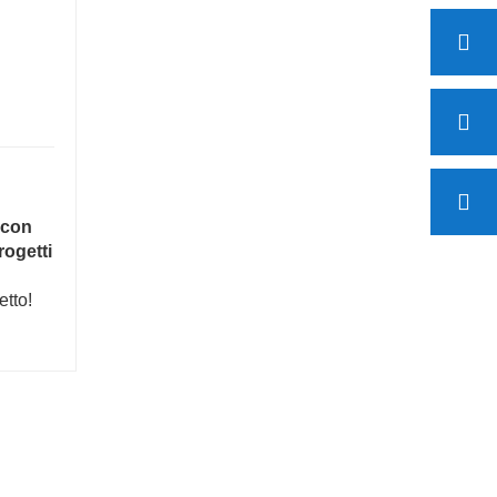
e con
rogetti
etto!