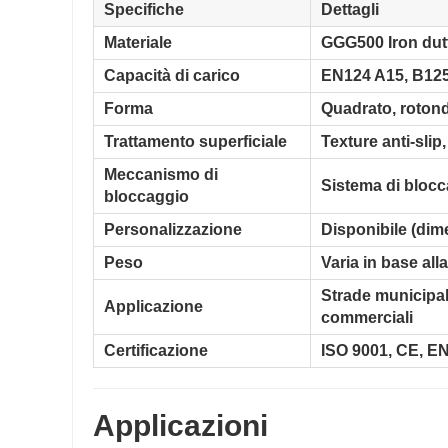
Specifiche
Dettagli
Materiale
GGG500 Iron dutt
Capacità di carico
EN124 A15, B125
Forma
Quadrato, rotond
Trattamento superficiale
Texture anti-slip
Meccanismo di
Sistema di blocc
bloccaggio
Personalizzazione
Disponibile (dime
Peso
Varia in base all
Strade municipali
Applicazione
commerciali
Certificazione
ISO 9001, CE, 
Applicazioni