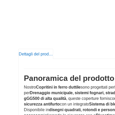
Dettagli del prodotto
Panoramica del prodotto
Nostro
Copritini in ferro duttile
sono progettati per
per
Drenaggio municipale, sistemi fognari, strad
gGG500 di alta qualità
, queste coperture fornisc
sicurezza antifurto
con un integrato
Sistema di b
Disponibile in
disegni quadrati, rotondi e persona