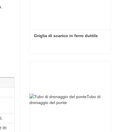
o
.
Griglia di scarico in ferro duttile
Griglia di scarico in ferro duttile
o.
e in