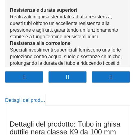
Resistenza e durata superiori
Realizzati in ghisa sferoidale ad alta resistenza,
questi tubi offrono un'eccellente resistenza alla
pressione e agli urti, garantendo un funzionamento
stabile e a lungo termine nei sistemi idrici.
Resistenza alla corrosione
Speciali rivestimenti superficiali forniscono una forte
protezione contro acqua, suolo e sostanze chimiche,
prolungando la durata del tubo e riducendo i costi di
manutenzione.
Alta adattabilità
Disponibili in varie dimensioni (DN80mm, DN100mm,
DN200mm, DN500mm), questi tubi sono adatti per
l'approvvigionamento idrico comunale, il trattamento
Dettagli del prodotto
delle acque industriali e altro ancora, adattandosi alle
diverse esigenze.
Conveniente ed efficiente
Dettagli del prodotto: Tubo in ghisa
Combinando prestazioni di alta qualità con prezzi
competitivi, questi tubi offrono una soluzione
duttile nera classe K9 da 100 mm