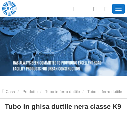
Casa
Prodotto
Tubo in ferro duttile
Tubo in ferro duttile
Tubo in ghisa duttile nera classe K9
rivestito in cemento
Tubo in ghisa duttile nera classe K9