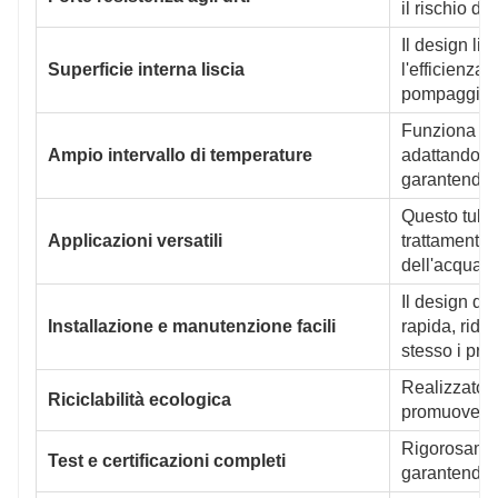
il rischio di
Il design lis
Superficie interna liscia
l'efficienza
pompaggio.
Funziona in 
Ampio intervallo di temperature
adattandosi 
garantendo 
Questo tubo 
Applicazioni versatili
trattamento d
dell'acqua, 
Il design del
Installazione e manutenzione facili
rapida, ridu
stesso i pro
Realizzato c
Riciclabilità ecologica
promuove lo 
Rigorosament
Test e certificazioni completi
garantendo a