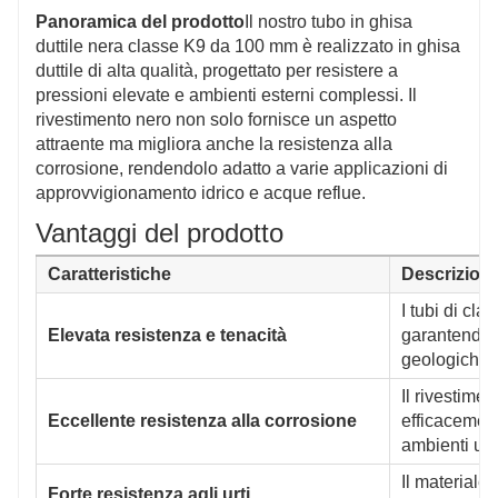
economica per le esigenze delle tubazioni, riducendo
Panoramica del prodotto
Il nostro tubo in ghisa
i costi complessivi di installazione e manutenzione.
duttile nera classe K9 da 100 mm è realizzato in ghisa
Sicurezza, protezione ambientale e longevità
duttile di alta qualità, progettato per resistere a
Conformi agli standard internazionali, atossici ed
pressioni elevate e ambienti esterni complessi. Il
ecologici, questi tubi sono sicuri per l'acqua potabile e
rivestimento nero non solo fornisce un aspetto
progettati per durare oltre 50 anni, riducendo al
attraente ma migliora anche la resistenza alla
minimo la necessità di sostituzioni.
corrosione, rendendolo adatto a varie applicazioni di
approvvigionamento idrico e acque reflue.
Vantaggi del prodotto
Caratteristiche
Descrizion
I tubi di cla
Elevata resistenza e tenacità
garantendo s
geologiche 
Il rivestime
Eccellente resistenza alla corrosione
efficacement
ambienti umi
Il materiale
Forte resistenza agli urti