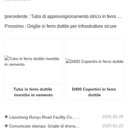
precedente : Tubo di approvvigionamento idrico in ferro duttile
Prossimo : Griglie in ferro duttile per infrastrutture sicure
Tubo in ferro duttile 
D400 Copertini in ferro 
rivestito in cemento
duttile
2025-05-28
Liaocheng Runyu Road Facility Co., Ltd.: un produttore affidabile di tombini per infrastrutture urbane più sicure
2025-01-22
Comunicato stampa: Griglie di drenaggio innovative ad alta resistenza: migliorano la sicurezza e l'efficienza delle infrastrutture urbane