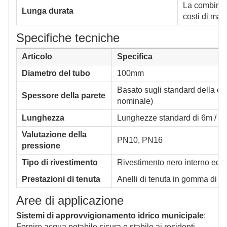
La combinazi
Lunga durata
costi di man
Specifiche tecniche
Articolo
Specifica
Diametro del tubo
100mm
Basato sugli standard della cl
Spessore della parete
nominale)
Lunghezza
Lunghezze standard di 6m / 9m
Valutazione della
PN10, PN16
pressione
Tipo di rivestimento
Rivestimento nero interno ed es
Prestazioni di tenuta
Anelli di tenuta in gomma di al
Aree di applicazione
Sistemi di approvvigionamento idrico municipale
:
Fornire acqua potabile sicura e stabile ai residenti