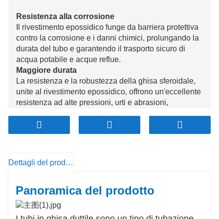
Resistenza alla corrosione
Il rivestimento epossidico funge da barriera protettiva
contro la corrosione e i danni chimici, prolungando la
durata del tubo e garantendo il trasporto sicuro di
acqua potabile e acque reflue.
Maggiore durata
La resistenza e la robustezza della ghisa sferoidale,
unite al rivestimento epossidico, offrono un'eccellente
resistenza ad alte pressioni, urti e abrasioni,
rendendo questi tubi ideali sia per installazioni fuori
terra che interrate.
Bassa perdita di carico per attrito
La superficie liscia in resina epossidica riduce l'attrito,
migliorando l'efficienza idraulica e riducendo i costi
Dettagli del prodotto
energetici di pompaggio.
Resistenza alla temperatura
Panoramica del prodotto
Il rivestimento epossidico resiste a un'ampia gamma
di temperature, garantendo che i tubi rimangano
affidabili e funzionali in diverse condizioni ambientali.
I tubi in ghisa duttile sono un tipo di tubazione