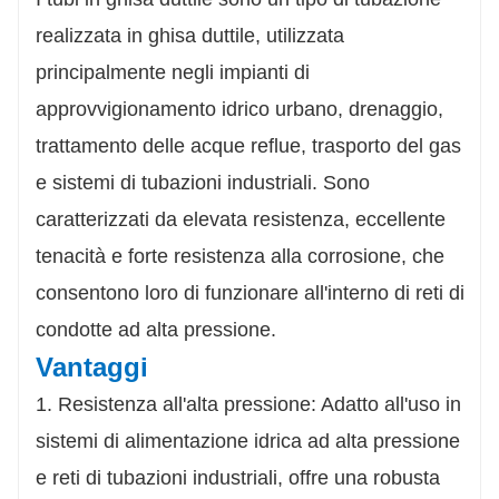
Efficienza dei costi e versatilità
Le ridotte esigenze di manutenzione e la lunga durata
realizzata in ghisa duttile, utilizzata
di servizio si traducono in un notevole risparmio sui
principalmente negli impianti di
costi, mentre la versatilità delle tubazioni le rende
adatte a sistemi idrici municipali, applicazioni
approvvigionamento idrico urbano, drenaggio,
industriali e impianti di trattamento delle acque reflue.
trattamento delle acque reflue, trasporto del gas
e sistemi di tubazioni industriali. Sono
caratterizzati da elevata resistenza, eccellente
tenacità e forte resistenza alla corrosione, che
consentono loro di funzionare all'interno di reti di
condotte ad alta pressione.
Vantaggi
1. Resistenza all'alta pressione: Adatto all'uso in
sistemi di alimentazione idrica ad alta pressione
e reti di tubazioni industriali, offre una robusta