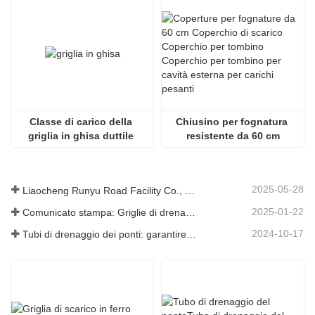
Classe di carico della 
Chiusino per fognatura 
griglia in ghisa duttile 
resistente da 60 cm
F900KN
2025-05-28
Liaocheng Runyu Road Facility Co., Ltd.: un produttore affidabile di tombini per infrastrutture urbane più sicure
2025-01-22
Comunicato stampa: Griglie di drenaggio innovative ad alta resistenza: migliorano la sicurezza e l'efficienza delle infrastrutture urbane
2024-10-17
Tubi di drenaggio dei ponti: garantire una gestione efficiente dell'acqua nelle infrastrutture moderne