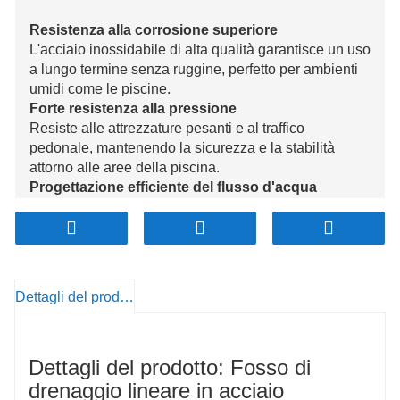
Resistenza alla corrosione superiore
L'acciaio inossidabile di alta qualità garantisce un uso
a lungo termine senza ruggine, perfetto per ambienti
umidi come le piscine.
Forte resistenza alla pressione
Resiste alle attrezzature pesanti e al traffico
pedonale, mantenendo la sicurezza e la stabilità
attorno alle aree della piscina.
Progettazione efficiente del flusso d'acqua
Il design lineare dirige il flusso dell'acqua,
prevenendo la formazione di ristagni e mantenendo le
aree asciutte e sicure.
Manutenzione ridotta
La superficie liscia e rimovibile facilita la pulizia e
Dettagli del prodotto
riduce i costi di manutenzione.
Personalizzazione ed eco-compatibilità
Personalizzabile in base alle esigenze del progetto e
Dettagli del prodotto: Fosso di
realizzato in acciaio inossidabile riciclabile,
supportando la sostenibilità e gli standard ambientali.
drenaggio lineare in acciaio